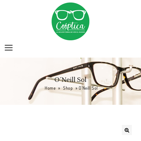
O´Neill Sol
Home
»
Shop
»
O´Neill Sol