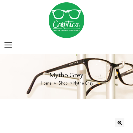
Mytho Grey
Home
»
Shop
»
Mytho Grey