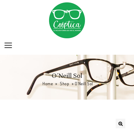
O´Neill Sol
Home
»
Shop
»
O´Neill Sol