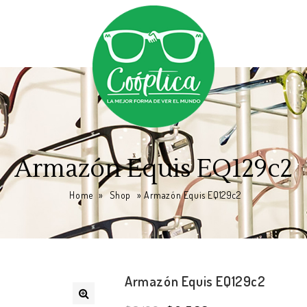
Armazón Equis EQ129c2
Home
»
Shop
»
Armazón Equis EQ129c2
Armazón Equis EQ129c2